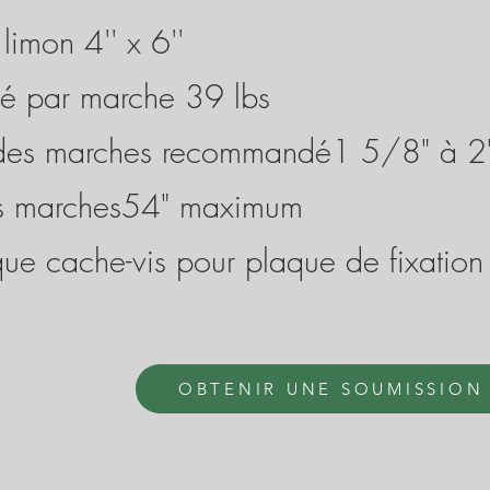
imon 4'' x 6''
mé par marche 39 lbs
 des marches recommandé1 5/8" à 2
es marches54" maximum
ue cache-vis pour plaque de fixation
OBTENIR UNE SOUMISSION