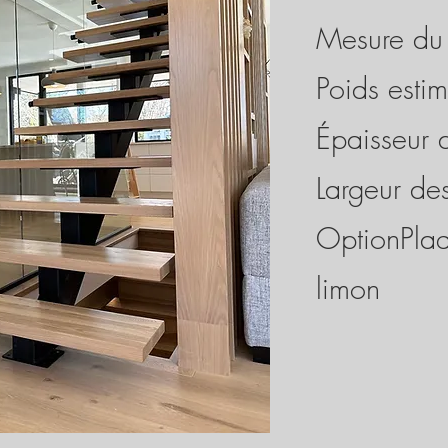
Mesure du l
Poids esti
Épaisseur
Largeur d
OptionPlaq
limon