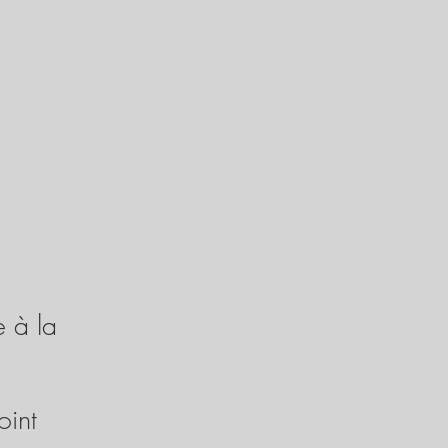
e à la
oint