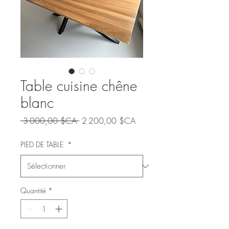
Table cuisine chêne
blanc
Prix
Prix
 3 000,00 $CA 
2 200,00 $CA
original
promotionnel
PIED DE TABLE
*
Quantité
*